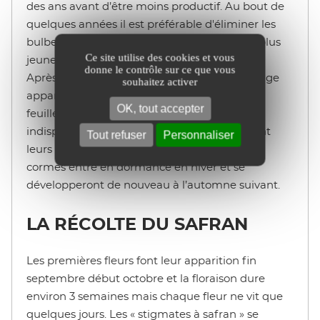
des ans avant d’être moins productif. Au bout de
quelques années il est préférable d'éliminer les
bulbes les plus anciens pour permettre aux plus
Ce site utilise des cookies et vous
jeunes de se développer plus facilement.
donne le contrôle sur ce que vous
Après ou au moment de la floraison, le feuillage
souhaitez activer
apparaît, il faut attendre le jaunissement des
OK, tout accepter
feuilles pour le couper. Cette étape est
indispensable pour que les bulbes constituent
Tout refuser
Personnaliser
leurs réserves et produisent des bulbilles. Les
cormes entre en dormance en hiver et se
développeront de nouveau à l’automne suivant.
LA RÉCOLTE DU SAFRAN
Les premières fleurs font leur apparition fin
septembre début octobre et la floraison dure
environ 3 semaines mais chaque fleur ne vit que
quelques jours. Les « stigmates à safran » se