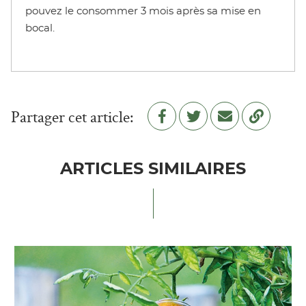
pouvez le consommer 3 mois après sa mise en
bocal.
Partager cet article:
Partager sur Facebook
Partager sur Twitter
Copy to clipboard
Envoyer à un ami
ARTICLES SIMILAIRES