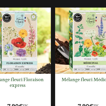
APERÇU
APERÇU
RAPIDE
RAPIDE
ange fleuri Floraison
Mélange fleuri Médic
express
TTC
TTC