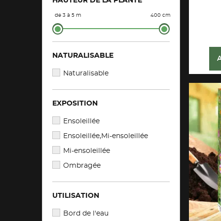
HAUTEUR DE LA PLANTE
de 3 à 5 m
400 cm
NATURALISABLE
Naturalisable
EXPOSITION
Ensoleillée
Ensoleillée,Mi-ensoleillée
Mi-ensoleillée
Ombragée
UTILISATION
Bord de l'eau