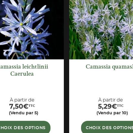
APERÇU
APERÇU
RAPIDE
RAPIDE
amassia leichtlinii
Camassia quamas
Caerulea
À partir de
À partir de
7,50
€
5,29
€
TTC
TTC
(Vendu par 5)
(Vendu par 10)
CHOIX DES OPTIONS
CHOIX DES OPTION