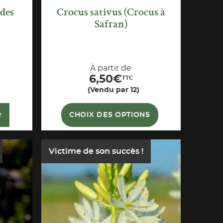
 des
Crocus sativus (Crocus à
Safran)
À partir de
6,50
€
TTC
(Vendu par 12)
R
CHOIX DES OPTIONS
Victime de son succès !
APERÇU
RAPIDE