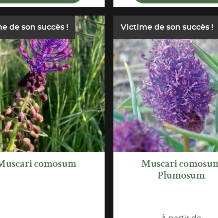
e de son succès !
Victime de son succès !
APERÇU
APERÇU
RAPIDE
RAPIDE
Muscari comosum
Muscari comosu
Plumosum