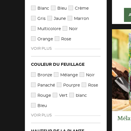
Blanc
Bleu
Crème
Gris
Jaune
Marron
Multicolore
Noir
Orange
Rose
VOIR PLUS
COULEUR DU FEUILLAGE
Bronze
Mélange
Noir
Panaché
Pourpre
Rose
Rouge
Vert
blanc
Bleu
VOIR PLUS
Méla