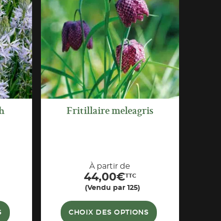
APERÇU
RAPIDE
h
Fritillaire meleagris
À partir de
44,00
€
TTC
(Vendu par 125)
S
CHOIX DES OPTIONS