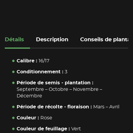
Partager sur Faceboo
Partager sur Twitte
Copy to clipboar
Envoyer à un am
Détails
Description
Conseils de planta
Calibre
16/17
Conditionnement
3
Période de semis - plantation
Septembre
–
Octobre
–
Novembre
–
Décembre
Période de récolte - floraison
Mars
–
Avril
Couleur
Rose
Couleur de feuillage
Vert