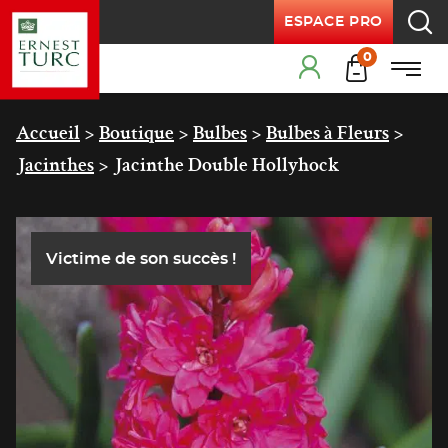
ESPACE PRO
Recherche
Products
0
Menu
Cart
Menu principal
Accueil
>
Boutique
>
Bulbes
>
Bulbes à Fleurs
>
Jacinthes
>
Jacinthe Double Hollyhock
Victime de son succès !