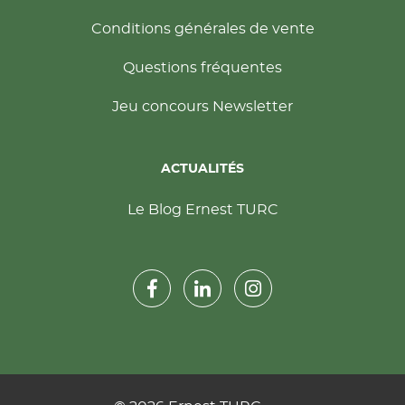
Conditions générales de vente
Questions fréquentes
Jeu concours Newsletter
ACTUALITÉS
Le Blog Ernest TURC
Rejoignez-nous sur Facebook
Suivez-nous sur Instagram
Suivez-nous sur LinkedIn