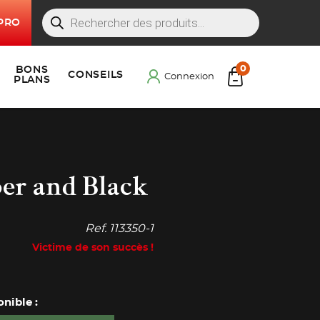
Recherche
Recherche
PRO
de
produits
Products
0
BONS
Cart
CONSEILS
Menu principal
Connexion
PLANS
er and Black
Ref.
113350-1
Victime de son succès !
nible :