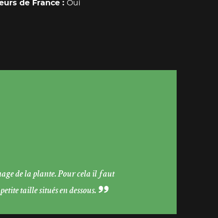
eurs de France
Oui
age de la plante. Pour cela il faut
tite taille situés en dessous.