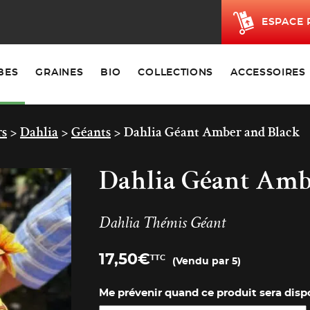
ESPACE 
BES
GRAINES
BIO
COLLECTIONS
ACCESSOIRES
rs
>
Dahlia
>
Géants
>
Dahlia Géant Amber and Black
Dahlia Géant Amb
Dahlia Thémis Géant
17,50
€
TTC
(Vendu par 5)
Me prévenir quand ce produit sera dispo