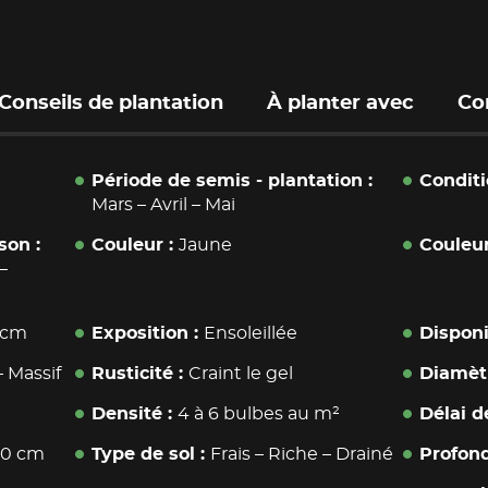
Conseils de plantation
À planter avec
Co
Période de semis - plantation
Condit
Mars
–
Avril
–
Mai
ison
Couleur
Jaune
Couleur
–
 cm
Exposition
Ensoleillée
Disponi
–
Massif
Rusticité
Craint le gel
Diamèt
Densité
4 à 6 bulbes au m²
Délai d
80 cm
Type de sol
Frais – Riche – Drainé
Profond