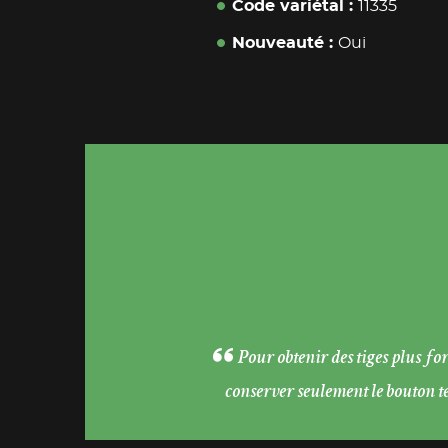
Code variétal
11335
Nouveauté
Oui
Pour obtenir des tiges plus fo
conserver seulement le bouton te