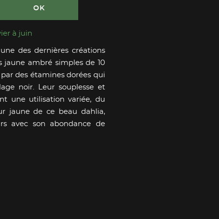
OK
ier à juin
une des dernières créations
urs jaune ambré simples de 10
 par des étamines dorées qui
lage noir. Leur souplesse et
t une utilisation variée, du
ur jaune de ce beau dahlia,
teurs avec son abondance de
Partager sur Facebook
Partager sur Twitter
Copy to clipboard
Envoyer à un ami