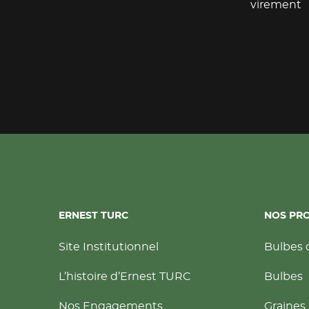
virement
ERNEST TURC
NOS PR
Site Institutionnel
Bulbes 
L’histoire d’Ernest TURC
Bulbes
Nos Engagements
Graines