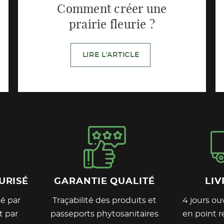
Comment créer une
prairie fleurie ?
LIRE L'ARTICLE
URISÉ
GARANTIE QUALITÉ
LIV
é par
Traçabilité des produits et
4 jours ouv
t par
passeports phytosanitaires
en point re