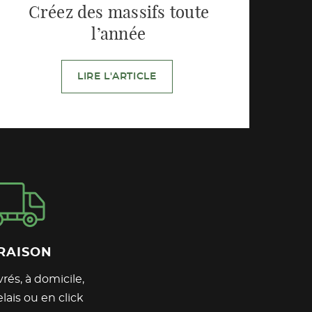
Créez des massifs toute
l’année
LIRE L'ARTICLE
RAISON
rés, à domicile,
lais ou en click