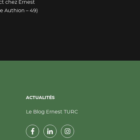
ct chez Ernest
e Authion – 49)
ACTUALITÉS
Le Blog Ernest TURC