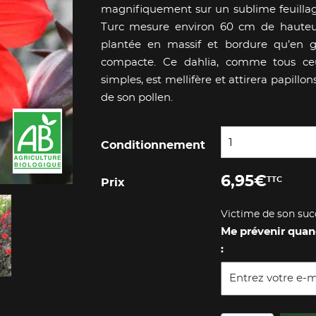
magnifiquement sur un sublime feuillage
Turc mesure environ 60 cm de hauteur
plantée en massif et bordure qu’en 
compacte. Ce dahlia, comme tous ceu
simples, est mellifère et attirera papillon
de son pollen.
1
Conditionnement
6,95
€
TTC
Prix
Victime de son suc
Me prévenir quan
: