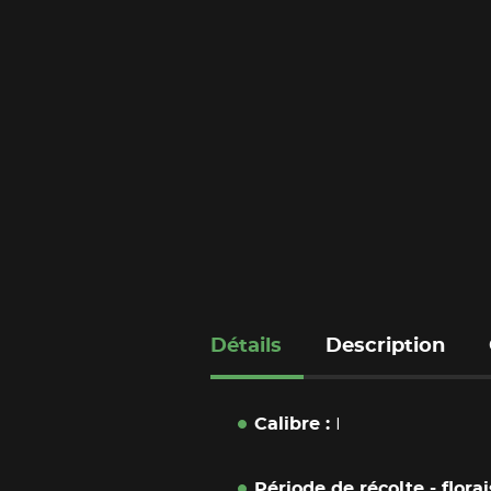
Détails
Description
Calibre
I
Période de récolte - flora