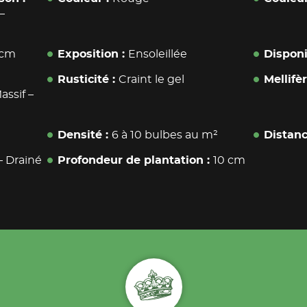
–
 cm
Exposition
Ensoleillée
Disponi
Rusticité
Craint le gel
Mellifè
assif
–
Densité
6 à 10 bulbes au m²
Distanc
– Drainé
Profondeur de plantation
10 cm