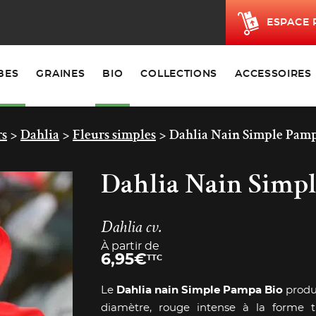
ESPACE 
BES
GRAINES
BIO
COLLECTIONS
ACCESSOIRES
rs
>
Dahlia
>
Fleurs simples
>
Dahlia Nain Simple Pamp
Dahlia Nain Simp
Dahlia cv.
À partir de
6,95
€
TTC
Le
Dahlia nain Simple Pampa Bio
produi
diamètre, rouge intense à la forme tr