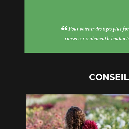
Pour obtenir des tiges plus fo
conserver seulement le bouton te
CONSEIL