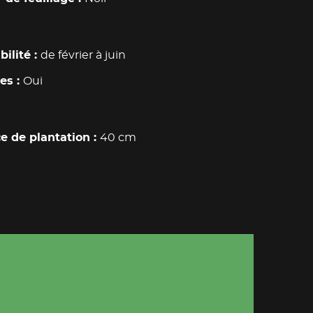
bilité
de février à juin
res
Oui
e de plantation
40 cm