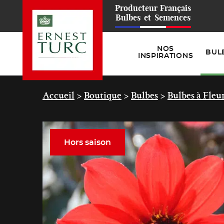
Producteur
Français
Bulbes
et
Semences
NOS
BUL
INSPIRATIONS
Accueil
>
Boutique
>
Bulbes
>
Bulbes à Fleu
Hors saison