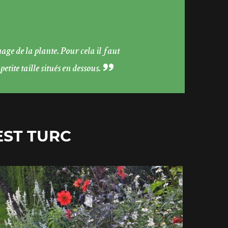
age de la plante. Pour cela il faut
tite taille situés en dessous.
EST TURC