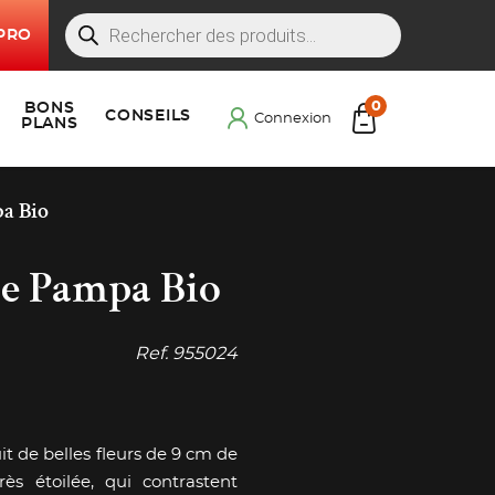
Recherche
Recherche
PRO
de
produits
Products
0
BONS
Cart
CONSEILS
Menu principal
Connexion
PLANS
a Bio
le Pampa Bio
Ref.
955024
t de belles fleurs de 9 cm de
ès étoilée, qui contrastent