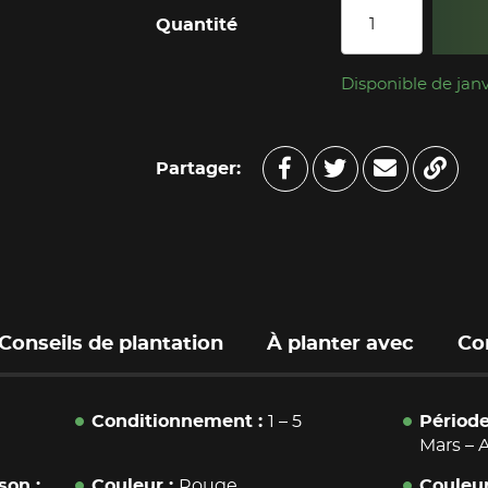
Quantité
Disponible de janv
Partager:
Conseils de plantation
À planter avec
Co
Conditionnement
1
–
5
Période
Mars
–
A
ison
Couleur
Rouge
Couleur