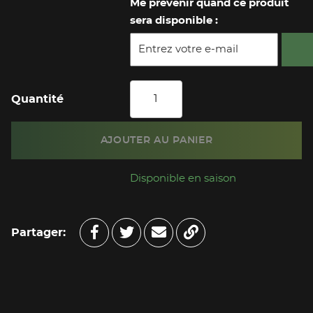
Me prévenir quand ce produit
sera disponible :
Quantité
AJOUTER AU PANIER
Disponible en saison
Partager:
Partager sur Faceboo
Partager sur Twitte
Copy to clipboar
Envoyer à un am