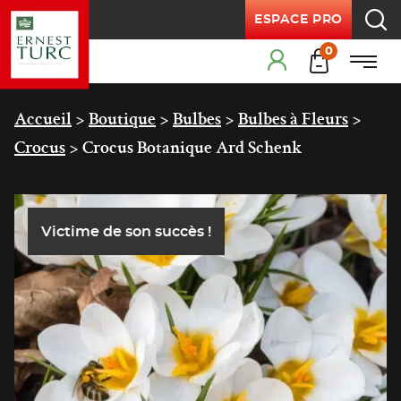
ESPACE PRO
Recherche
Products
0
Menu
Cart
Menu principal
Accueil
>
Boutique
>
Bulbes
>
Bulbes à Fleurs
>
Crocus
>
Crocus Botanique Ard Schenk
Victime de son succès !