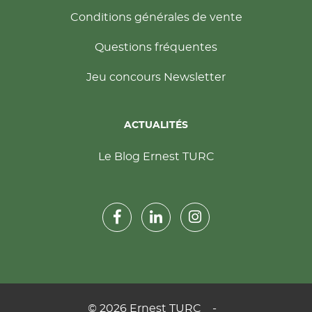
Conditions générales de vente
Questions fréquentes
Jeu concours Newsletter
ACTUALITÉS
Le Blog Ernest TURC
Rejoignez-nous sur Facebook
Suivez-nous sur Instagram
Suivez-nous sur LinkedIn
© 2026 Ernest TURC
-