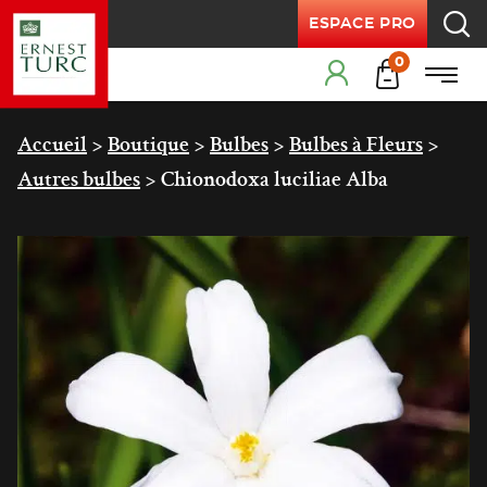
ESPACE PRO
Recherche
Products
0
Menu
Cart
Menu principal
Accueil
>
Boutique
>
Bulbes
>
Bulbes à Fleurs
>
Autres bulbes
>
Chionodoxa luciliae Alba