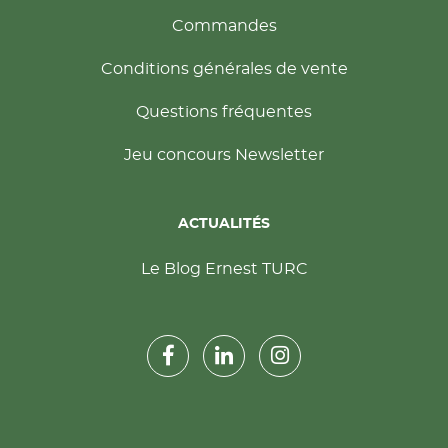
Commandes
Conditions générales de vente
Questions fréquentes
Jeu concours Newsletter
ACTUALITÉS
Le Blog Ernest TURC
Rejoignez-nous sur Facebook
Suivez-nous sur Instagram
Suivez-nous sur LinkedIn