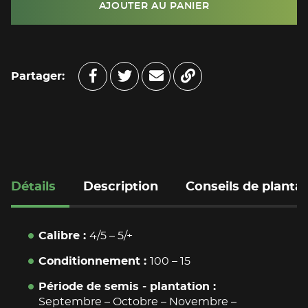
AJOUTER AU PANIER
Partager:
Partager sur Faceboo
Partager sur Twitte
Copy to clipboar
Envoyer à un am
Détails
Description
Conseils de planta
Calibre
4/5
–
5/+
Conditionnement
100
–
15
Période de semis - plantation
Septembre
–
Octobre
–
Novembre
–