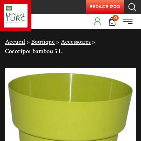
ESPACE PRO
Recherche
Products
0
Menu
Cart
Menu principal
Accueil
>
Boutique
>
Accessoires
>
Cocoripot bambou 5 L