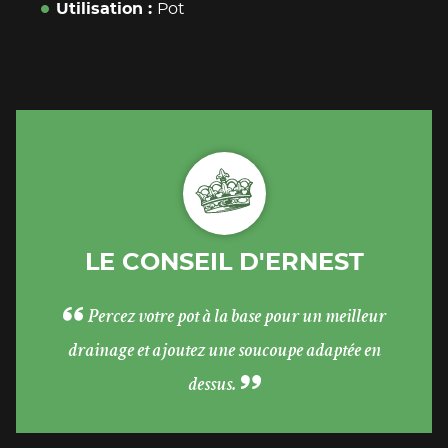
Utilisation
Pot
LE CONSEIL D'ERNEST
Percez votre pot à la base pour un meilleur
drainage et ajoutez une soucoupe adaptée en
dessus.