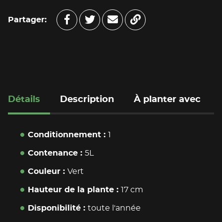
Partager:
Partager sur Faceboo
Partager sur Twitte
Copy to clipboar
Envoyer à un am
Détails
Description
À planter avec
Conditionnement
1
Contenance
5L
Couleur
Vert
Hauteur de la plante
17 cm
Disponibilité
toute l'année