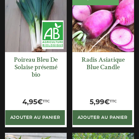
APERÇU
APERÇU
RAPIDE
RAPIDE
Poireau Bleu De
Radis Asiatique
Solaise présemé
Blue Candle
bio
4,95
€
5,99
€
TTC
TTC
AJOUTER AU PANIER
AJOUTER AU PANIER