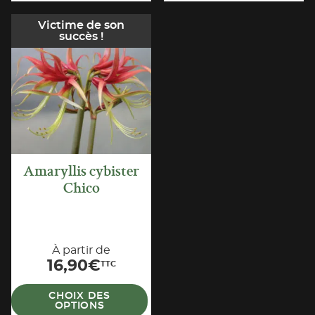
3,46€TTC.
Victime de son
succès !
APERÇU
RAPIDE
Amaryllis cybister
Chico
À partir de
16,90
€
TTC
CHOIX DES
OPTIONS