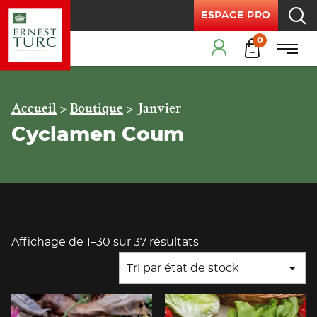
ESPACE PRO
Recherche
Products
0
Menu
Cart
Menu principal
Accueil
>
Boutique
>
Janvier
Cyclamen Coum
Affichage de 1–30 sur 37 résultats
Tri par état de stock