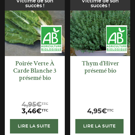
Victime de son
Victime de son
succès !
succès !
APERÇU
APERÇU
RAPIDE
RAPIDE
Poirée Verte À
Thym d’Hiver
Carde Blanche 3
présemé bio
présemé bio
Le
4,95
€
TTC
prix
Le
3,46
€
4,95
€
TTC
TTC
initial
prix
était :
actuel
LIRE LA SUITE
LIRE LA SUITE
4,95€TTC.
est :