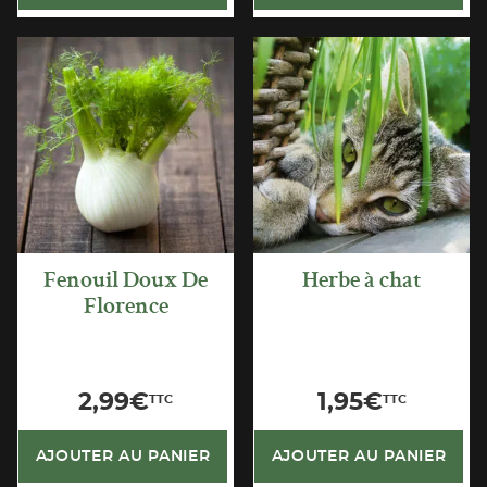
4
e
3
APERÇU
APERÇU
RAPIDE
RAPIDE
Fenouil Doux De
Herbe à chat
Florence
2,99
€
1,95
€
TTC
TTC
AJOUTER AU PANIER
AJOUTER AU PANIER