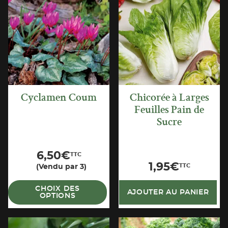
APERÇU
APERÇU
RAPIDE
RAPIDE
Cyclamen Coum
Chicorée à Larges
Feuilles Pain de
Sucre
6,50
€
TTC
1,95
€
TTC
(Vendu par 3)
CHOIX DES
AJOUTER AU PANIER
OPTIONS