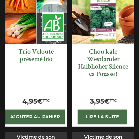
APERÇU
APERÇU
RAPIDE
RAPIDE
Trio Velouté
Chou kale
présemé bio
Westlander
Halbhoher Silence
ça Pousse !
4,95
€
3,95
€
TTC
TTC
AJOUTER AU PANIER
LIRE LA SUITE
Victime de son
Victime de son