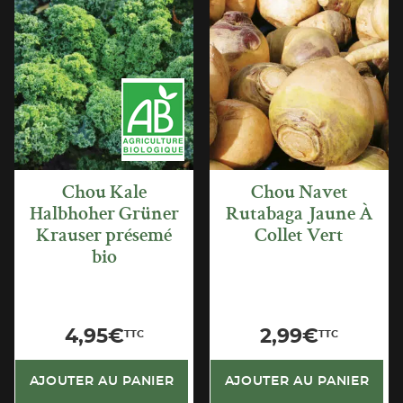
APERÇU
APERÇU
RAPIDE
RAPIDE
Chou Kale
Chou Navet
Halbhoher Grüner
Rutabaga Jaune À
Krauser présemé
Collet Vert
bio
4,95
€
2,99
€
TTC
TTC
AJOUTER AU PANIER
AJOUTER AU PANIER