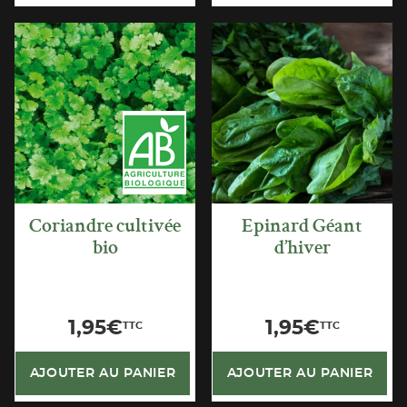
APERÇU
APERÇU
RAPIDE
RAPIDE
Coriandre cultivée
Epinard Géant
bio
d’hiver
1,95
€
1,95
€
TTC
TTC
AJOUTER AU PANIER
AJOUTER AU PANIER