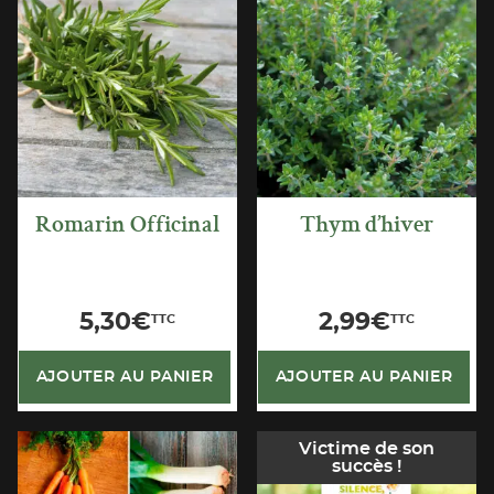
APERÇU
APERÇU
RAPIDE
RAPIDE
Romarin Officinal
Thym d’hiver
5,30
€
2,99
€
TTC
TTC
AJOUTER AU PANIER
AJOUTER AU PANIER
Victime de son
succès !