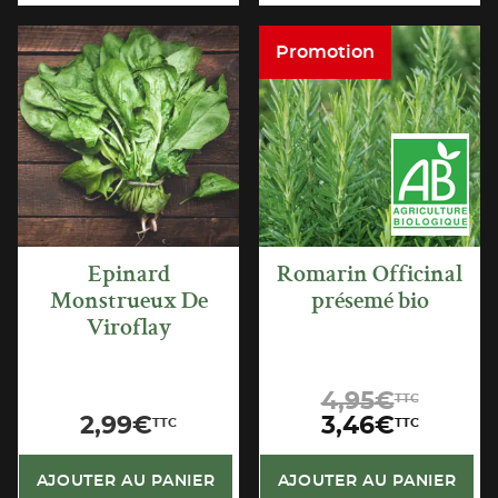
Promotion
APERÇU
APERÇU
RAPIDE
RAPIDE
Epinard
Romarin Officinal
Monstrueux De
présemé bio
Viroflay
L
4,95
€
TTC
p
L
2,99
€
3,46
€
TTC
TTC
i
p
é
a
AJOUTER AU PANIER
AJOUTER AU PANIER