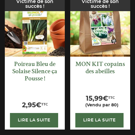
Victime de son
Victime de son
succès !
succès !
APERÇU
APERÇU
RAPIDE
RAPIDE
Poireau Bleu de
MON KIT copains
Solaise Silence ça
des abeilles
Pousse !
15,99
€
TTC
2,95
€
TTC
(Vendu par 80)
LIRE LA SUITE
LIRE LA SUITE