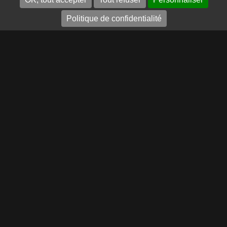
Politique de confidentialité
ERNEST TURC
Site Institutionnel
L’histoire d’Ernest TURC
Nos Engagements
Partenariats