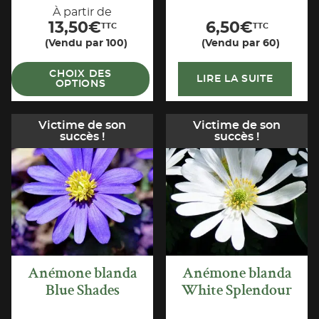
À partir de
13,50
€
6,50
€
TTC
TTC
(Vendu par 100)
(Vendu par 60)
CHOIX DES
LIRE LA SUITE
OPTIONS
Victime de son
Victime de son
succès !
succès !
APERÇU
APERÇU
RAPIDE
RAPIDE
Anémone blanda
Anémone blanda
Blue Shades
White Splendour