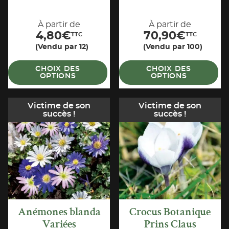
À partir de
À partir de
4,80
€
70,90
€
TTC
TTC
(Vendu par 12)
(Vendu par 100)
CHOIX DES
CHOIX DES
OPTIONS
OPTIONS
Victime de son
Victime de son
succès !
succès !
APERÇU
APERÇU
RAPIDE
RAPIDE
Anémones blanda
Crocus Botanique
Variées
Prins Claus