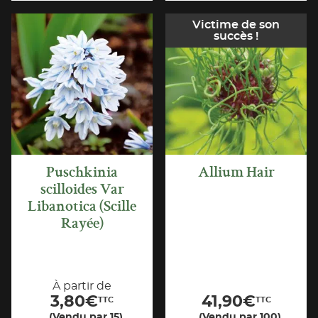
Victime de son
succès !
APERÇU
APERÇU
RAPIDE
RAPIDE
Puschkinia
Allium Hair
scilloides Var
Libanotica (Scille
Rayée)
À partir de
3,80
€
41,90
€
TTC
TTC
(Vendu par 15)
(Vendu par 100)