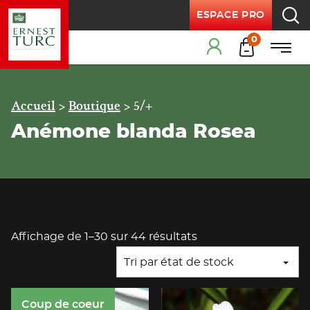
ESPACE PRO
Recherche
Products
0
Menu
Cart
Menu principal
Accueil
>
Boutique
>
5/+
Anémone blanda Rosea
Affichage de 1–30 sur 44 résultats
Tri par état de stock
Coup de coeur