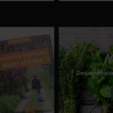
No
Des aromati