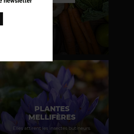
e newsletter
PLANTES
MELLIFÈRES
Elles attirent les insectes butineurs.