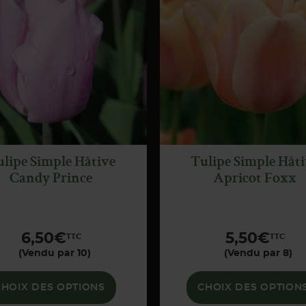
APERÇU
APERÇU
RAPIDE
RAPIDE
lipe Simple Hâtive
Tulipe Simple Hât
Candy Prince
Apricot Foxx
6,50
€
5,50
€
TTC
TTC
(Vendu par 10)
(Vendu par 8)
CHOIX DES OPTIONS
CHOIX DES OPTION