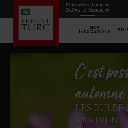
Producteur
Français
Bulbes
et
Semences
NOS
BUL
INSPIRATIONS
Fleurisse
maintena
LES BULBE
PRÉPARENT