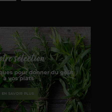
tre sélection
ques pour donner du goût
à vos plats
EN SAVOIR PLUS