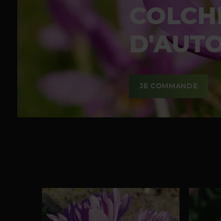
C'EST 
PLANTE
JACINT
J'EN PROFITE