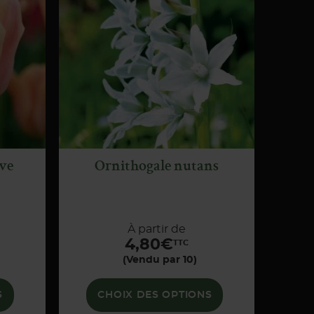
APERÇU
RAPIDE
ive
Ornithogale nutans
À partir de
4,80
€
TTC
(Vendu par 10)
S
CHOIX DES OPTIONS