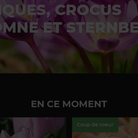
BIENTÔT LE MOM
R TULIPES, NARC
HES, ALLIUMS.....
EN CE MOMENT
Coup de coeur