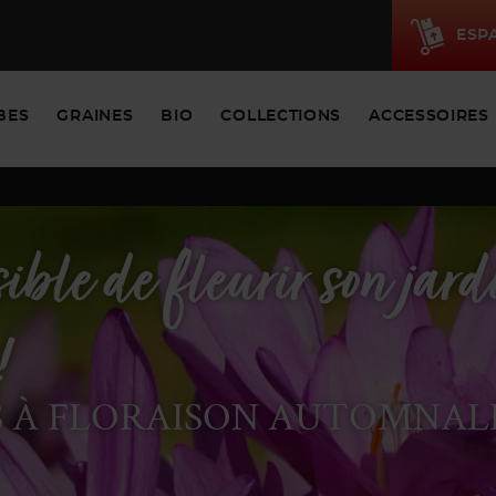
ESP
BES
GRAINES
BIO
COLLECTIONS
ACCESSOIRES
z votre printemps dès
nt !
S À FLORAISON PRINTANIÈR
 !