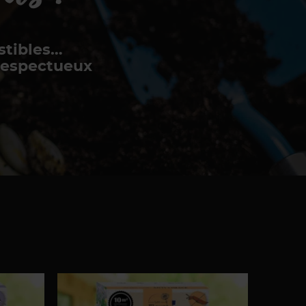
estibles…
 respectueux