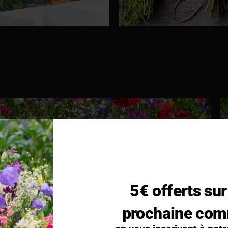
NES DE FLEURS
5€ offerts sur
, capucine, œillet...
prochaine co