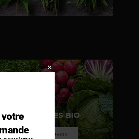
Close
this
module
 votre
GRAINES BIO
mmande
DÉCOUVRIR