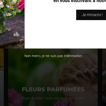
en vous inscrivant à notr
COUVRIR
Je m'inscris !
Non merci, je ne suis pas intéressé(e)
FLEURS PARFUMÉES
Pour éveiller tous vos sens au jardin